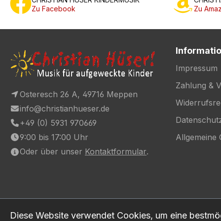
Zu Facebook
Zu Amaz
Informati
Impressum
Zahlung & 
Osteresch 26 A, 49716 Meppen
Widerrufsre
info@christianhueser.de
Datenschut
+49 (0) 5931 970669
9:00 bis 17:00 Uhr
Allgemeine
Oder über unser
Kontaktformular
.
Diese Website verwendet Cookies, um eine bestmög